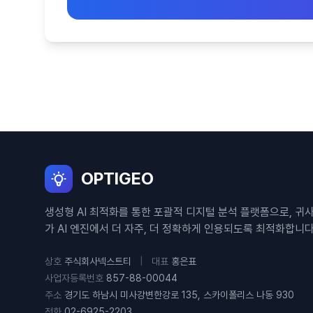
OPTIGEO
생성형 AI 최적화를 통한 포괄적 디지털 분석 플랫폼으로, 귀
가 AI 엔진에서 더 자주, 더 정확하게 인용되도록 최적화합니다
상호
주식회사넥스트티
|
대표
홍은표
사업자등록번호
857-88-00044
주소
경기도 하남시 미사강변한강로 135, 스카이폴리스 나동 930
전화
02-6925-2203