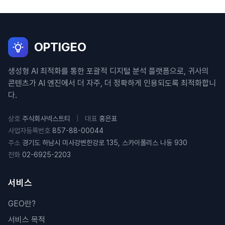
OPTIGEO
생성형 AI 최적화를 통한 포괄적 디지털 분석 플랫폼으로, 귀사의
콘텐츠가 AI 엔진에서 더 자주, 더 정확하게 인용되도록 최적화합니
다.
상호
주식회사넥스트티
|
대표
홍은표
사업자등록번호
857-88-00044
주소
경기도 하남시 미사강변한강로 135, 스카이폴리스 나동 930
전화
02-6925-2203
서비스
GEO란?
서비스 목적